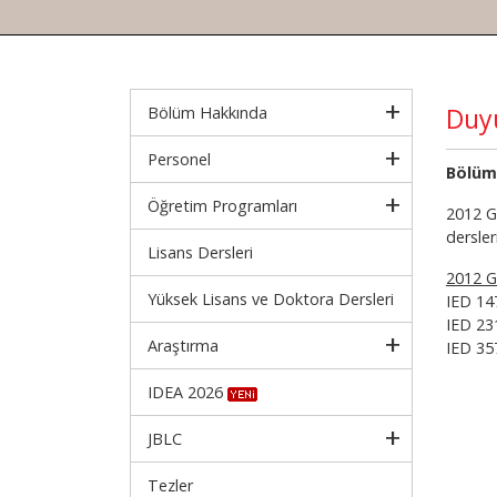
Duy
Bölüm Hakkında
Personel
Bölüm
Öğretim Programları
2012 G
dersle
Lisans Dersleri
2012 G
Yüksek Lisans ve Doktora Dersleri
IED 14
IED 23
Araştırma
IED 35
IDEA 2026
JBLC
Tezler