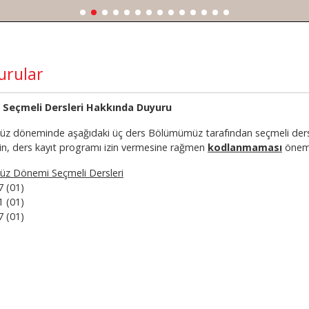
urular
 Seçmeli Dersleri Hakkında Duyuru
üz döneminde aşağıdaki üç ders Bölümümüz tarafından seçmeli ders ol
rin, ders kayıt programı izin vermesine rağmen
kodlanmaması
öneml
üz Dönemi Seçmeli Dersleri
7 (01)
1 (01)
7 (01)