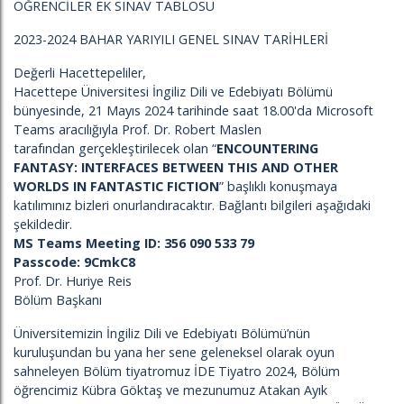
ÖĞRENCİLER EK SINAV TABLOSU
2023-2024 BAHAR YARIYILI GENEL SINAV TARİHLERİ
Değerli Hacettepeliler,
Hacettepe Üniversitesi İngiliz Dili ve Edebiyatı Bölümü
bünyesinde, 21 Mayıs 2024 tarihinde saat 18.00'da Microsoft
Teams aracılığıyla Prof. Dr. Robert Maslen
tarafından gerçekleştirilecek olan “
ENCOUNTERING
FANTASY: INTERFACES BETWEEN THIS AND OTHER
WORLDS IN FANTASTIC FICTION
” başlıklı konuşmaya
katılımınız bizleri onurlandıracaktır. Bağlantı bilgileri aşağıdaki
şekildedir.
MS Teams Meeting ID: 356 090 533 79
Passcode: 9C
mk
C8
Prof. Dr. Huriye Reis
Bölüm Başkanı
Üniversitemizin İngiliz Dili ve Edebiyatı Bölümü’nün
kuruluşundan bu yana her sene geleneksel olarak oyun
sahneleyen Bölüm tiyatromuz İDE Tiyatro 2024, Bölüm
öğrencimiz Kübra Göktaş ve mezunumuz Atakan Ayık