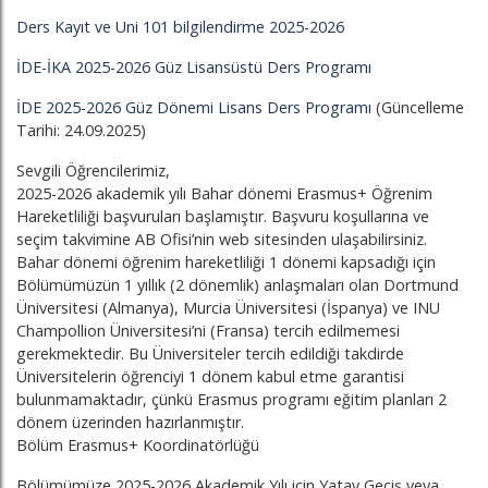
Ders Kayıt ve Uni 101 bilgilendirme 2025-2026
İDE-İKA 2025-2026 Güz Lisansüstü Ders Programı
İDE 2025-2026 Güz Dönemi Lisans Ders Programı
(Güncelleme
Tarihi: 24.09.2025)
Sevgili Öğrencilerimiz,
2025-2026 akademik yılı Bahar dönemi Erasmus+ Öğrenim
Hareketliliği başvuruları başlamıştır. Başvuru koşullarına ve
seçim takvimine AB Ofisi’nin web sitesinden ulaşabilirsiniz.
Bahar dönemi öğrenim hareketliliği 1 dönemi kapsadığı için
Bölümümüzün 1 yıllık (2 dönemlik) anlaşmaları olan Dortmund
Üniversitesi (Almanya), Murcia Üniversitesi (İspanya) ve INU
Champollion Üniversitesi’ni (Fransa) tercih edilmemesi
gerekmektedir. Bu Üniversiteler tercih edildiği takdirde
Üniversitelerin öğrenciyi 1 dönem kabul etme garantisi
bulunmamaktadır, çünkü Erasmus programı eğitim planları 2
dönem üzerinden hazırlanmıştır.
Bölüm Erasmus+ Koordinatörlüğü
Bölümümüze 2025-2026 Akademik Yılı için Yatay Geçiş veya