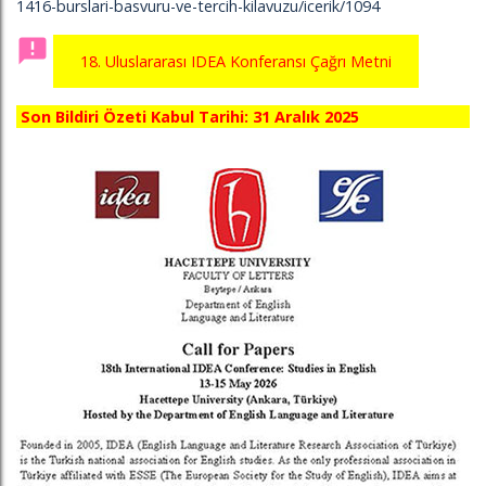
1416-burslari-basvuru-ve-tercih-kilavuzu/icerik/1094
announcement
18. Uluslararası IDEA Konferansı Çağrı Metni
Son Bildiri Özeti Kabul Tarihi: 31 Aralık 2025