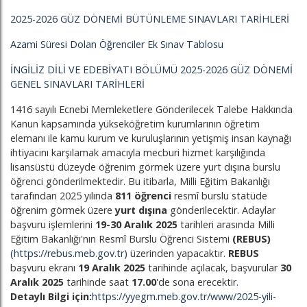
2025-2026 GÜZ DÖNEMİ BÜTÜNLEME SINAVLARI TARİHLERİ
Azami Süresi Dolan Öğrenciler Ek Sınav Tablosu
İNGİLİZ DİLİ VE EDEBİYATI BÖLÜMÜ 2025-2026 GÜZ DÖNEMİ
GENEL SINAVLARI TARİHLERİ
1416 sayılı Ecnebi Memleketlere Gönderilecek Talebe Hakkında
Kanun kapsamında yükseköğretim kurumlarının öğretim
elemanı ile kamu kurum ve kuruluşlarının yetişmiş insan kaynağı
ihtiyacını karşılamak amacıyla mecburi hizmet karşılığında
lisansüstü düzeyde öğrenim görmek üzere yurt dışına burslu
öğrenci gönderilmektedir. Bu itibarla, Milli Eğitim Bakanlığı
tarafından 2025 yılında
811 öğrenci
resmî burslu statüde
öğrenim görmek üzere
yurt dışına
gönderilecektir. Adaylar
başvuru işlemlerini
19-30 Aralık 2025
tarihleri arasında Milli
Eğitim Bakanlığı'nın Resmî Burslu Öğrenci Sistemi
(REBUS)
(https://rebus.meb.gov.tr)
üzerinden yapacaktır.
REBUS
başvuru ekranı
19 Aralık 2025
tarihinde açılacak, başvurular
30
Aralık 2025
tarihinde saat
17.00
'de sona erecektir.
Detaylı Bilgi için:
https://yyegm.meb.gov.tr/www/2025-yili-