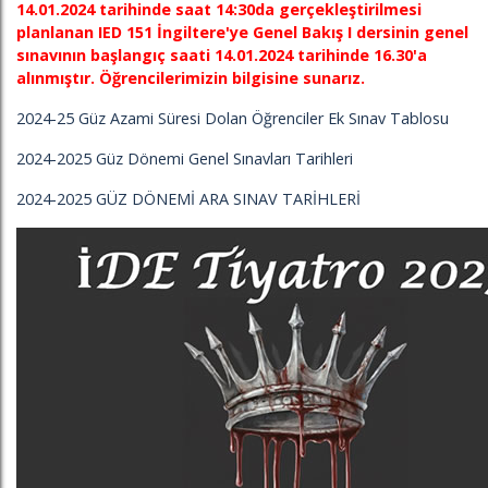
14.01.2024 tarihinde saat 14:30da gerçekleştirilmesi
planlanan IED 151 İngiltere'ye Genel Bakış I dersinin genel
sınavının başlangıç saati 14.01.2024 tarihinde 16.30'a
alınmıştır. Öğrencilerimizin bilgisine sunarız.
2024-25 Güz Azami Süresi Dolan Öğrenciler Ek Sınav Tablosu
2024-2025 Güz Dönemi Genel Sınavları Tarihleri
2024-2025 GÜZ DÖNEMİ ARA SINAV TARİHLERİ